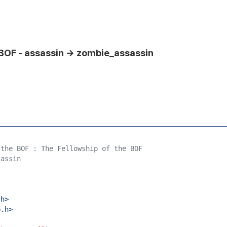
 BOF - assassin -> zombie_assassin
 the BOF : The Fellowship of the BOF
sassin
.h
>
b.h
>