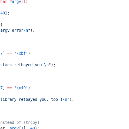
char
 *
argv
[]
)
[
40
]
;
)
{
"
argv error
\n
"
)
;
;
47
]
 ==
 '
\xbf
'
)
"
stack retbayed you!
\n
"
)
;
;
47
]
 ==
 '
\x40
'
)
"
library retbayed you, too!!
\n
"
)
;
;
instead of strcpy!
fer
,
 argv
[
1
]
,
 48
)
;