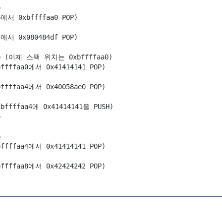
p
p에서 0xbffffaa0 POP)
t에서 0x080484df POP)
bp (이제 스택 위치는 0xbffffaa0)
bffffaa0에서 0x41414141 POP)
bffffaa4에서 0x40058ae0 POP)
xbffffaa4에 0x41414141을 PUSH)
p
p
bffffaa4에서 0x41414141 POP)
bffffaa8에서 0x42424242 POP)