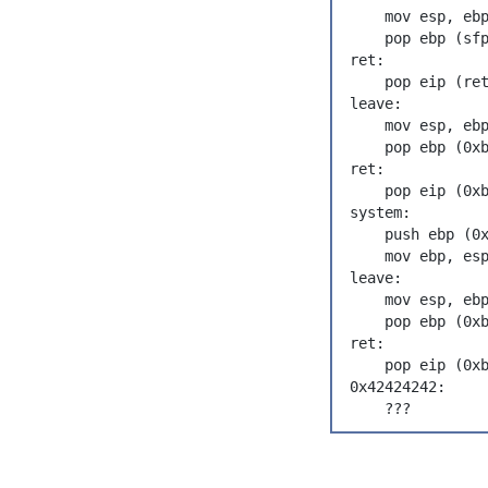
    mov esp, eb
    pop ebp (sf
ret:
    pop eip (re
leave:
    mov esp, e
    pop ebp (0x
ret:
    pop eip (0x
system:
    push ebp (0
    mov ebp, es
leave:
    mov esp, eb
    pop ebp (0x
ret:
    pop eip (0x
0x42424242:
    ???