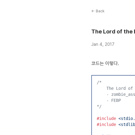
← Back
The Lord of the
Jan 4, 2017
코드는 이렇다.
/*
    The Lord of
    - zombie_as
    - FEBP
*/
#
include
 <
stdio
#
include
 <
stdli