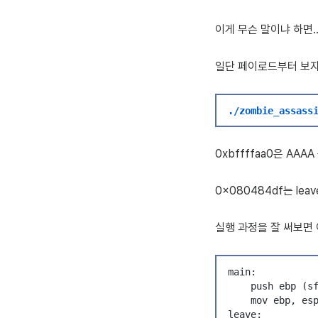
이게 무슨 말이냐 하면..
일단 페이로드부터 보
./zombie_assass
0xbffffaa0은 AA
0x080484df는 lea
실행 과정을 잘 써보면 
main:
    push ebp (s
    mov ebp, es
leave: