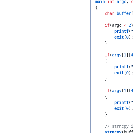
main
(
int
 argc
,
 
{
    char
 buffer
    if
(
argc 
<
 2
        printf
(
        exit
(
0
)
    }
    if
(
argv
[
1
]
[
    {
        printf
(
        exit
(
0
)
    }
    if
(
argv
[
1
]
[
    {
        printf
(
        exit
(
0
)
    }
    //
 strncpy 
    strncpy
(
buf